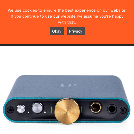
We use cookies to ensure the best experience on our website.
If you continue to use our website we assume you're happy
with that.
hip-dac
Okay
Privacy
概述
规格
测评
视频
用户手册