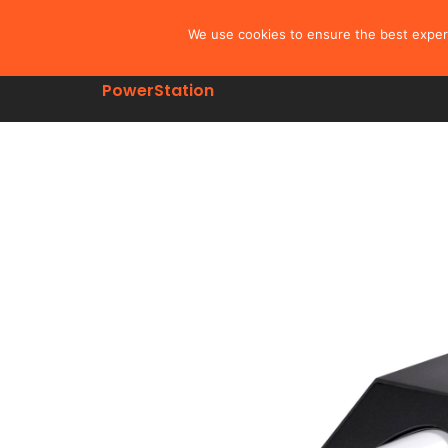
解码
We use cookies to ensure the best exper
PowerStation