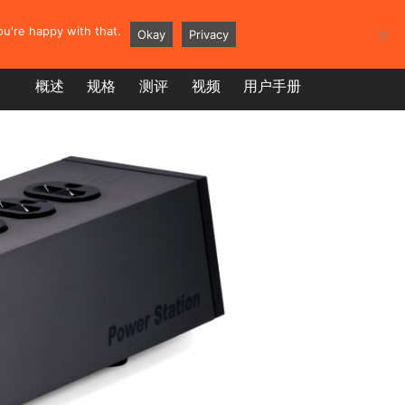
上商城
u're happy with that.
Okay
Privacy
概述
规格
测评
视频
用户手册