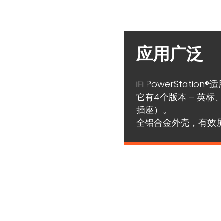
应用广泛
iFi PowerStat
它有4个版本 – 英
插座）。
全铝合金外壳，有效