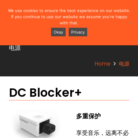
We use cookies to ensure the best experience on our website.
If you continue to use our website we assume you're happy
with that.
Okay
Privacy
电源
电源
Home
电源
DC Blocker+
多重保护
享受音乐，远离不必