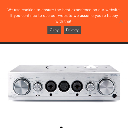
We use cookies to ensure the best experience on our website.
If you continue to use our website we assume you're happy
with that.
Pro iCAN
Okay
Privacy
概述
规格
测评
视频
用户手册