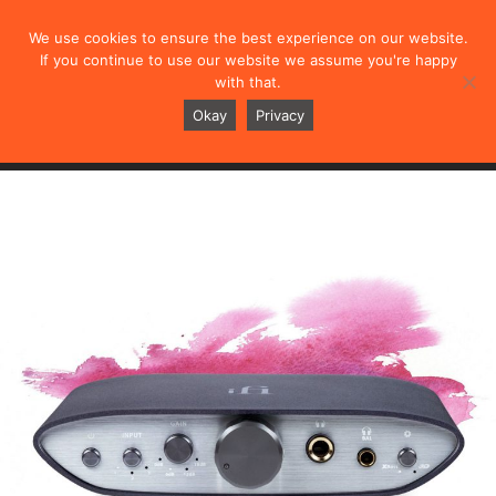
We use cookies to ensure the best experience on our website.
If you continue to use our website we assume you're happy
with that.
ZEN CAN
Okay
Privacy
概述
规格
测评
视频
用户手册