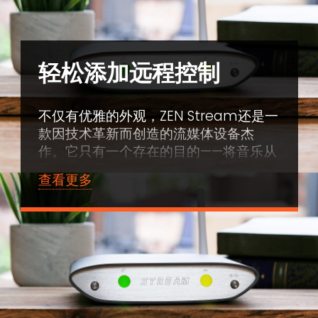
轻松添加远程控制
不仅有优雅的外观，ZEN Stream还是一
款因技术革新而创造的流媒体设备杰
作。它只有一个存在的目的——将音乐从
互联网完整地传输到您的解码设备上，
查看更多
而不会有音质损失。
通过WiFi/LAN，可实现高达
PCM384/DSD256的真·高解析音频传
输。使用您的智能设备（手机、iPad、
PC）作为遥控器即可。
经过优化的开源架构——可与多个专业平