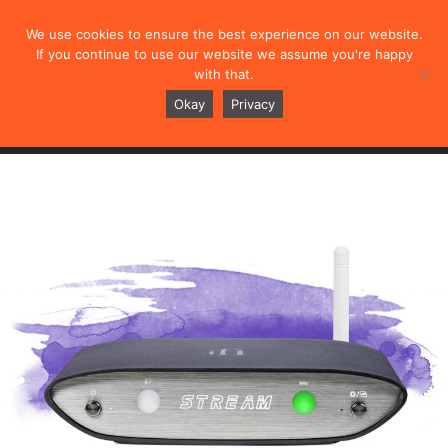
We use cookies to ensure the best experience on our website.
If you continue to use our website we assume you're happy
with that.
ZEN Stream
Okay
Privacy
概述
规格
测评
视频
用户手册