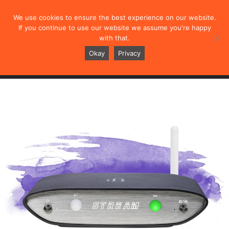
We use cookies to ensure the best experience on our website.
If you continue to use our website we assume you're happy
with that.
ZEN Stream
Okay
Privacy
概述
规格
测评
视频
用户手册