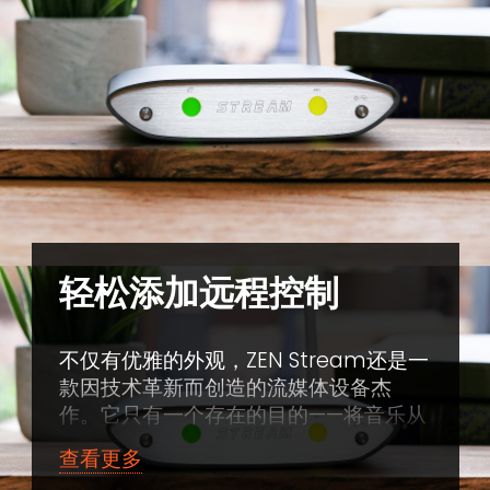
轻松添加远程控制
不仅有优雅的外观，ZEN Stream还是一
款因技术革新而创造的流媒体设备杰
作。它只有一个存在的目的——将音乐从
互联网完整地传输到您的解码设备上，
查看更多
而不会有音质损失。