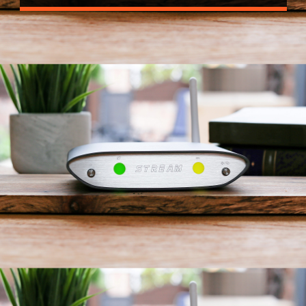
通过WiFi/LAN，可实现高达
PCM384/DSD256的真·高解析音频传
输。使用您的智能设备（手机、iPad、
PC）作为遥控器即可。
经过优化的开源架构——可与多个专业平
台配合使用，未来，ZEN Stream的软件
将不断更新，更加完美地面向未来。
操作简便，易于发烧友使用。根据
bilibili
的简单指南进行操作。论操作简便性，
它是流媒体设备中的佼佼者。