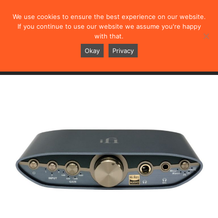
We use cookies to ensure the best experience on our website.
If you continue to use our website we assume you're happy
with that.
ZEN CAN 3
Okay
Privacy
概述
规格
测评
视频
用户手册