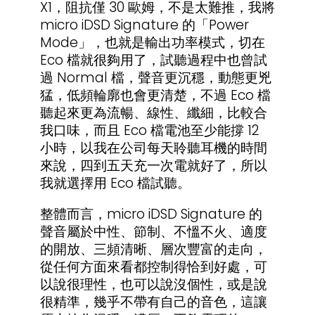
X1，阻抗僅 30 歐姆，不是太難推，我將
micro iDSD Signature 的「Power
Mode」，也就是輸出功率模式，切在
Eco 檔就很夠用了，試聽過程中也曾試
過 Normal 檔，聲音更沉穩，動態更兇
猛，低頻輪廓也會更清楚，不過 Eco 檔
聽起來更為流暢、線性、纖細，比較合
我口味，而且 Eco 檔電池至少能撐 12
小時，以我在公司每天聆聽耳機的時間
來說，四到五天充一次電就好了，所以
我就選擇用 Eco 檔試聽。
整體而言，micro iDSD Signature 的
聲音屬於中性、節制、不慍不火、適度
的開放、三頻清晰、層次豐富的走向，
從任何方面來看都控制得恰到好處，可
以說很理性，也可以說沒個性，或是說
很精準，幾乎不帶有自己的音色，這讓