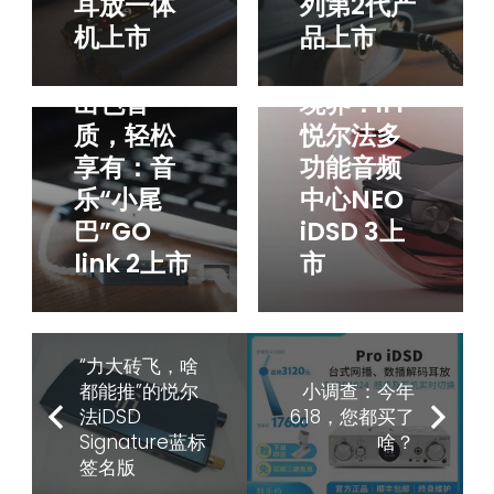
耳放一体
列第2代产
机上市
品上市
拥抱全新
出色音
境界：iFi
质，轻松
悦尔法多
享有：音
功能音频
乐“小尾
中心NEO
巴”GO
iDSD 3上
link 2上市
市
“力大砖飞，啥
都能推”的悦尔
小调查：今年
法iDSD
6.18，您都买了
Signature蓝标
啥？
签名版