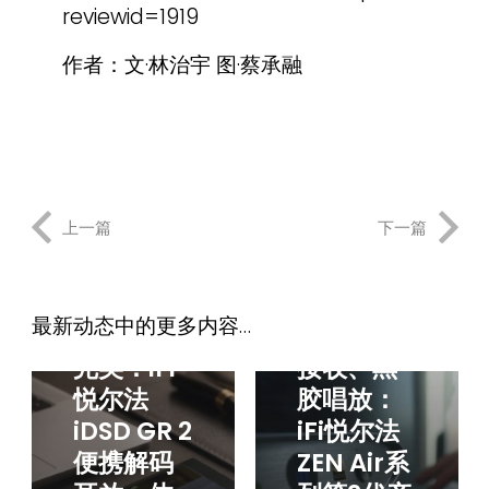
reviewid=1919
作者：文·林治宇 图·蔡承融
上一篇
下一篇
一代传
解码耳
最新动态中的更多内容…
奇，臻于
放、蓝牙
完美：iFi
接收、黑
悦尔法
胶唱放：
iDSD GR 2
iFi悦尔法
便携解码
ZEN Air系