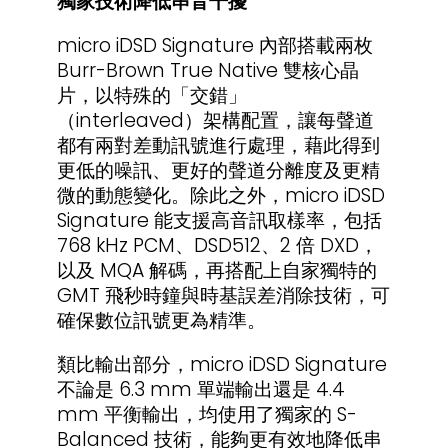
獨家技術降低串音干擾
micro iDSD Signature 內部搭載兩枚
Burr-Brown True Native 雙核心晶
片，以特殊的「交錯」
（interleaved）架構配置，讓每聲道
都有兩對差動訊號進行處理，藉此得到
更低的噪訊、更好的聲道分離度及更精
微的動態變化。除此之外，micro iDSD
Signature 能支援高音訊取樣率，包括
768 kHz PCM、DSD512、2 倍 DXD，
以及 MQA 解碼，再搭配上自家獨特的
GMT 飛秒時鐘與時基誤差消除技術，可
確保數位訊號更為精準。
類比輸出部分，micro iDSD Signature
不論是 6.3 mm 單端輸出還是 4.4
mm 平衡輸出，均使用了獨家的 S-
Balanced 技術，能夠更有效地降低串