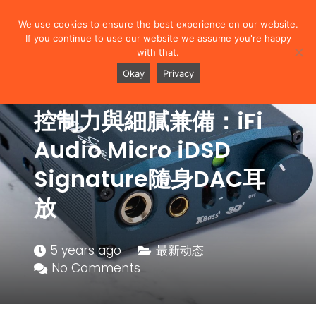
We use cookies to ensure the best experience on our website.
If you continue to use our website we assume you're happy
with that.
Okay
Privacy
控制力與細膩兼備：iFi
Audio Micro iDSD
Signature隨身DAC耳
放
5 years ago
最新动态
No Comments