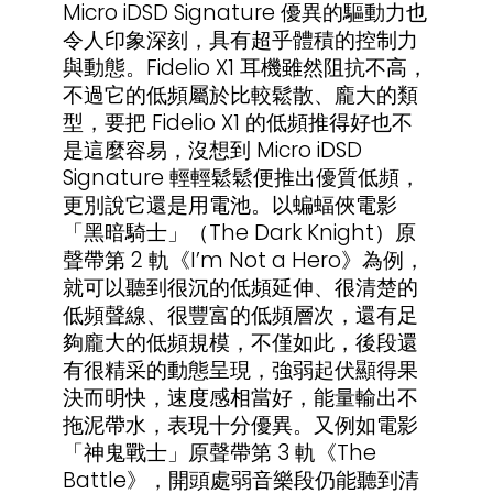
Micro iDSD Signature 優異的驅動力也
令人印象深刻，具有超乎體積的控制力
與動態。Fidelio X1 耳機雖然阻抗不高，
不過它的低頻屬於比較鬆散、龐大的類
型，要把 Fidelio X1 的低頻推得好也不
是這麼容易，沒想到 Micro iDSD
Signature 輕輕鬆鬆便推出優質低頻，
更別說它還是用電池。以蝙蝠俠電影
「黑暗騎士」（The Dark Knight）原
聲帶第 2 軌《I’m Not a Hero》為例，
就可以聽到很沉的低頻延伸、很清楚的
低頻聲線、很豐富的低頻層次，還有足
夠龐大的低頻規模，不僅如此，後段還
有很精采的動態呈現，強弱起伏顯得果
決而明快，速度感相當好，能量輸出不
拖泥帶水，表現十分優異。又例如電影
「神鬼戰士」原聲帶第 3 軌《The
Battle》，開頭處弱音樂段仍能聽到清