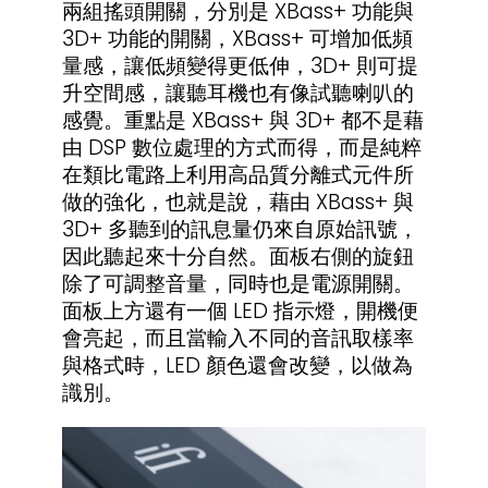
兩組搖頭開關，分別是 XBass+ 功能與
3D+ 功能的開關，XBass+ 可增加低頻
量感，讓低頻變得更低伸，3D+ 則可提
升空間感，讓聽耳機也有像試聽喇叭的
感覺。重點是 XBass+ 與 3D+ 都不是藉
由 DSP 數位處理的方式而得，而是純粹
在類比電路上利用高品質分離式元件所
做的強化，也就是說，藉由 XBass+ 與
3D+ 多聽到的訊息量仍來自原始訊號，
因此聽起來十分自然。面板右側的旋鈕
除了可調整音量，同時也是電源開關。
面板上方還有一個 LED 指示燈，開機便
會亮起，而且當輸入不同的音訊取樣率
與格式時，LED 顏色還會改變，以做為
識別。